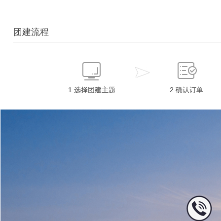
团建流程
1.选择团建主题
2.确认订单