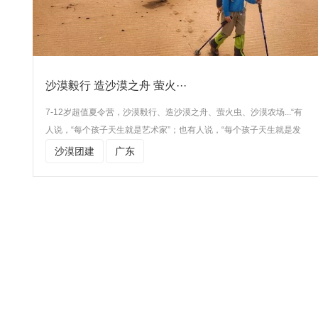
沙漠毅行 造沙漠之舟 萤火···
7-12岁超值夏令营，沙漠毅行、造沙漠之舟、萤火虫、沙漠农场...“有
人说，“每个孩子天生就是艺术家”；也有人说，“每个孩子天生就是发
明家”，孩子们总会有很多的想法，但是我们却很少让孩子们去尝试实
沙漠团建
广东
现自己天马行空的想象，而我们的沙漠夏令营，融合了天性、毅力、
创造力、学习能力，让少年梦想变得触手可及。1沙...