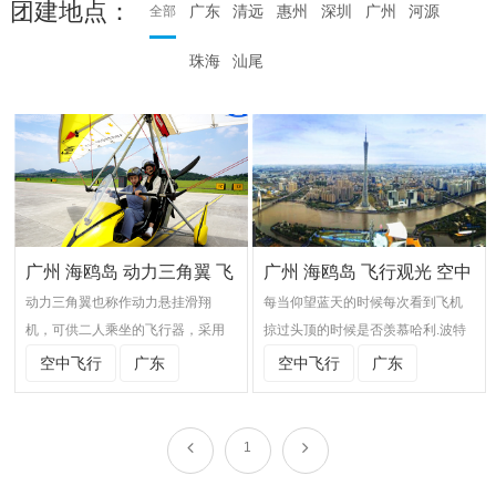
团建地点：
广东
清远
惠州
深圳
广州
河源
全部
珠海
汕尾
广州 海鸥岛 动力三角翼 飞
广州 海鸥岛 飞行观光 空中
动力三角翼也称作动力悬挂滑翔
每当仰望蓝天的时候每次看到飞机
···
···
机，可供二人乘坐的飞行器，采用
掠过头顶的时候是否羡慕哈利.波特
活塞式航空发动机带动螺旋桨推
拥有自己的飞行扫帚或像鸟儿一样
空中飞行
广东
空中飞行
广东
进，飞行员通过移动己身要机翼的
拥有翅膀可以翱翔于天际或许这只
相对重心位置实现飞行操作，因机
是一个梦但是，在海鸥岛通航基地
翼有较高的滑翔性能，因此可以像
可以带你翱翔蓝天实现你的“飞天
1
鸟儿一样滑翔飞行和着陆.广州海鸥
梦”带你空中俯瞰广州美景一种截然