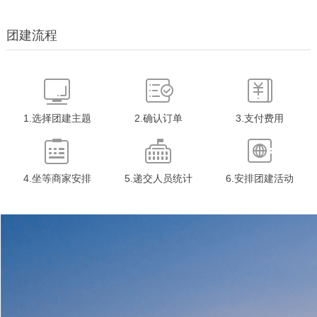
岛动力三角翼飞行观光旅游飞行路
不同的新玩法不一样的全新休闲出
线（A航线）海鸥岛动力三角翼 大
现观光体验换个全新的视角感受广
团建流程
鹏展翅：飞行体验价399元/人费用
州的绚丽多彩直升机将会途经广...
包含...
1.选择团建主题
2.确认订单
3.支付费用
4.坐等商家安排
5.递交人员统计
6.安排团建活动